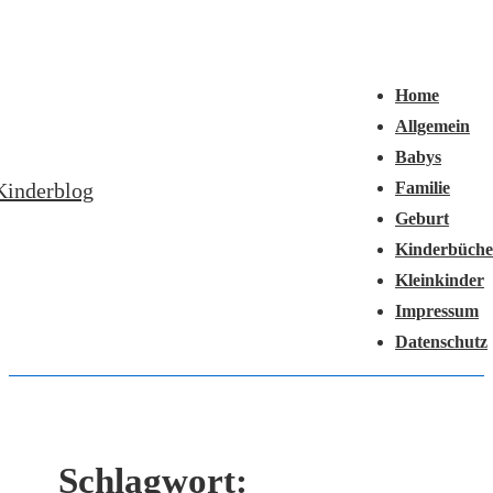
↓
Hauptnavigation
Zum
Menü
Inhalt
Home
Allgemein
Babys
Kinderblog
Familie
Geburt
Kinderbüche
Kleinkinder
Impressum
Datenschutz
Schlagwort: