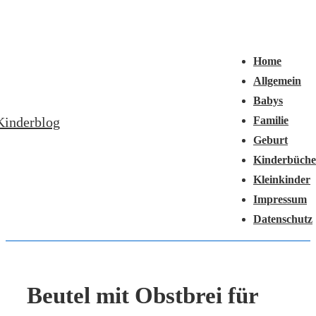
↓
Hauptnavigation
Zum
Menü
Inhalt
Home
Allgemein
Babys
Kinderblog
Familie
Geburt
Kinderbüche
Kleinkinder
Impressum
Datenschutz
Beutel mit Obstbrei für