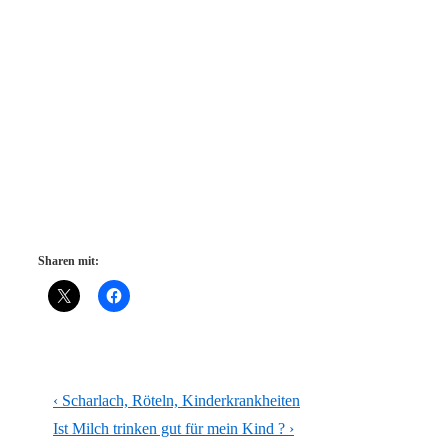
Sharen mit:
Beitragsnavigation
Vorheriger
‹ Scharlach, Röteln, Kinderkrankheiten
Beitrag
Nächster
Ist Milch trinken gut für mein Kind ? ›