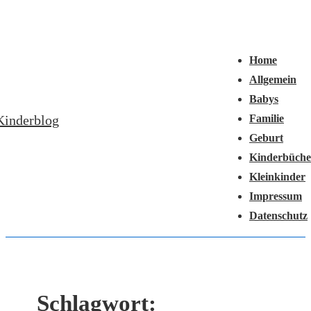
↓
Hauptnavigation
Zum
Menü
Inhalt
Home
Allgemein
Babys
Kinderblog
Familie
Geburt
Kinderbüche
Kleinkinder
Impressum
Datenschutz
Schlagwort: