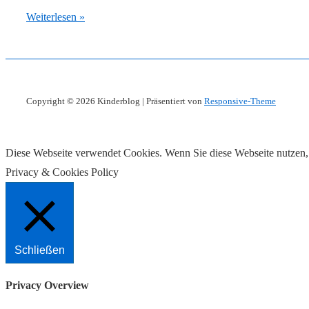
Lauflerngeräte
Weiterlesen »
für
Babys
Ja
oder
Copyright © 2026
Kinderblog
| Präsentiert von
Responsive-Theme
Nein?
Diese Webseite verwendet Cookies. Wenn Sie diese Webseite nutzen,
Privacy & Cookies Policy
Schließen
Privacy Overview