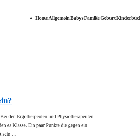
Hauptnavigation
Home
Allgemein
Babys
Familie
Geburt
Kinderbüc
ein?
. Bei den Ergotherpeuten und Physiotherapeuten
nden es Klasse. Ein paar Punkte die gegen ein
lt sein …