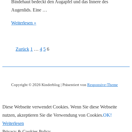
Bindehaut bedeckt den Augapfel und das Innere des
Augenlids. Eine …
Bindehautentzündung
Weiterlesen »
bei
Kindern.
Was
Seitennummerierung
Zurück
1
…
4
5
6
kann
der
ich
Beiträge
dagegen
tun?
Copyright © 2026
Kinderblog
| Präsentiert von
Responsive-Theme
Diese Webseite verwendet Cookies. Wenn Sie diese Webseite
nutzen, akzeptieren Sie die Verwendung von Cookies.
OK!
Weiterlesen
Privacy & Cookies Policy