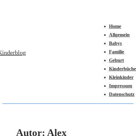
↓
Hauptnavigation
Zum
Menü
Inhalt
Home
Allgemein
Babys
Kinderblog
Familie
Geburt
Kinderbüche
Kleinkinder
Impressum
Datenschutz
Autor:
Alex