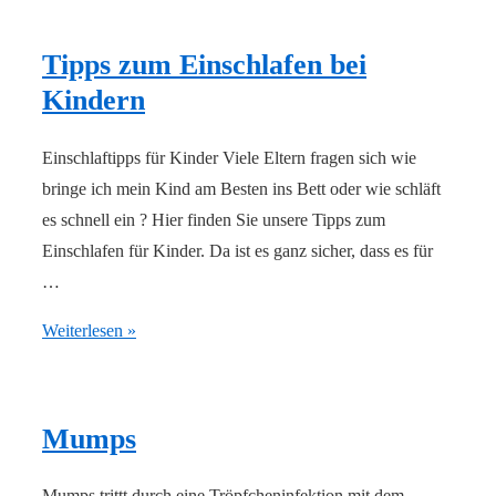
Tipps zum Einschlafen bei
Kindern
Einschlaftipps für Kinder Viele Eltern fragen sich wie
bringe ich mein Kind am Besten ins Bett oder wie schläft
es schnell ein ? Hier finden Sie unsere Tipps zum
Einschlafen für Kinder. Da ist es ganz sicher, dass es für
…
Tipps
Weiterlesen »
zum
Einschlafen
bei
Mumps
Kindern
Mumps trittt durch eine Tröpfcheninfektion mit dem