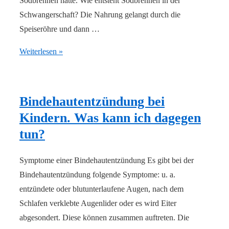
Sodbrennen hatte. Wie entsteht Sodbrennen in der
Schwangerschaft? Die Nahrung gelangt durch die
Speiseröhre und dann …
Sodbrennen
Weiterlesen »
in
der
Schwangerschaft
Bindehautentzündung bei
Kindern. Was kann ich dagegen
tun?
Symptome einer Bindehautentzündung Es gibt bei der
Bindehautentzündung folgende Symptome: u. a.
entzündete oder blutunterlaufene Augen, nach dem
Schlafen verklebte Augenlider oder es wird Eiter
abgesondert. Diese können zusammen auftreten. Die