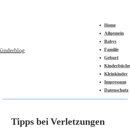
↓
Hauptnavigation
Zum
Menü
Inhalt
Home
Allgemein
Babys
Kinderblog
Familie
Geburt
Kinderbüche
Kleinkinder
Impressum
Datenschutz
Tipps bei Verletzungen