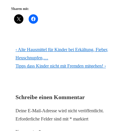
Sharen mit:
Beitragsnavigation
Vorheriger
‹ Alte Hausmittel für Kinder bei Erkältung, Fieber,
Beitrag
Heuschnupfen,…
ist
Nächster
Tipps dass Kinder nicht mit Fremden mitgehen! ›
Beitrag
ist
Schreibe einen Kommentar
Deine E-Mail-Adresse wird nicht veröffentlicht.
Erforderliche Felder sind mit
*
markiert