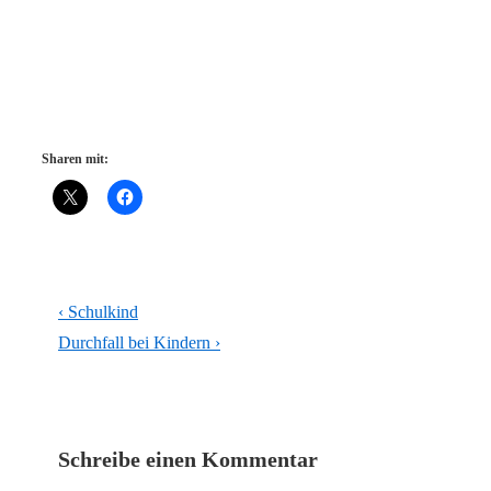
Sharen mit:
Beitragsnavigation
Vorheriger
‹ Schulkind
Beitrag
Nächster
Durchfall bei Kindern ›
ist
Beitrag
ist
Schreibe einen Kommentar