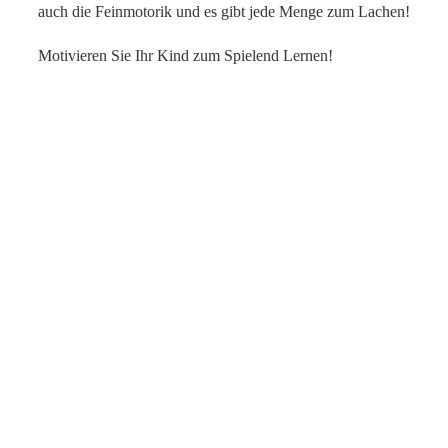
auch die Feinmotorik und es gibt jede Menge zum Lachen!
Motivieren Sie Ihr Kind zum Spielend Lernen!