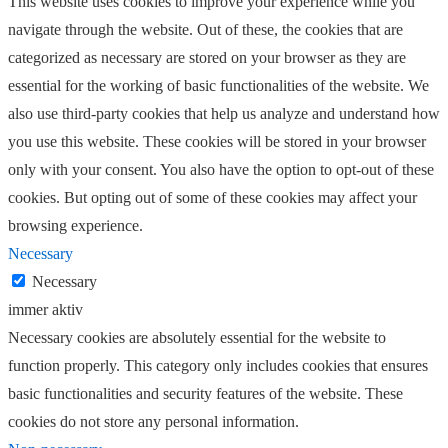
This website uses cookies to improve your experience while you
navigate through the website. Out of these, the cookies that are
categorized as necessary are stored on your browser as they are
essential for the working of basic functionalities of the website. We
also use third-party cookies that help us analyze and understand how
you use this website. These cookies will be stored in your browser
only with your consent. You also have the option to opt-out of these
cookies. But opting out of some of these cookies may affect your
browsing experience.
Necessary
Necessary
immer aktiv
Necessary cookies are absolutely essential for the website to
function properly. This category only includes cookies that ensures
basic functionalities and security features of the website. These
cookies do not store any personal information.