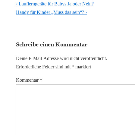
Beitragsnavigation
Vorheriger
‹ Lauflerngeräte für Babys Ja oder Nein?
Beitrag
Nächster
Handy für Kinder „Muss das sein“? ›
ist
Beitrag
ist
Schreibe einen Kommentar
Deine E-Mail-Adresse wird nicht veröffentlicht.
Erforderliche Felder sind mit
*
markiert
Kommentar
*