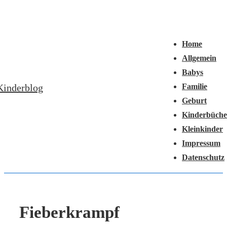
↓
Hauptnavigation
Zum
Menü
Inhalt
Home
Allgemein
Babys
Kinderblog
Familie
Geburt
Kinderbüche
Kleinkinder
Impressum
Datenschutz
Fieberkrampf