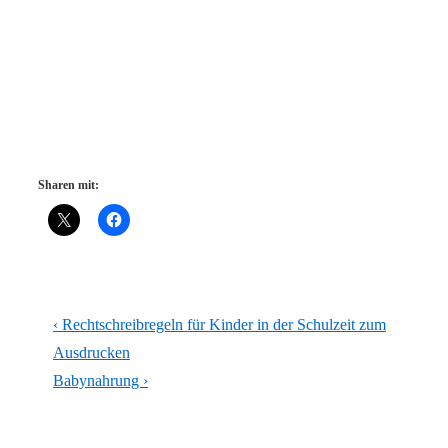
Sharen mit:
Beitragsnavigation
Vorheriger
‹ Rechtschreibregeln für Kinder in der Schulzeit zum
Beitrag
Ausdrucken
ist
Nächster
Babynahrung ›
Beitrag
ist