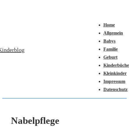
↓
Hauptnavigation
Zum
Menü
Inhalt
Home
Allgemein
Babys
Kinderblog
Familie
Geburt
Kinderbüche
Kleinkinder
Impressum
Datenschutz
Nabelpflege